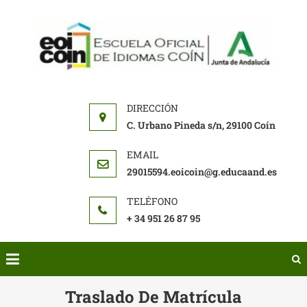
EOI
Escuel
COI
oficial
de
idioma
de Coi
C. Urbano Pineda s/n, 29100 Coín
29015594.eoicoin@g.educaand.es
+ 34 951 26 87 95
Traslado De Matrícula