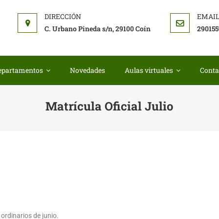
I COIN
ela oficial de idiomas de Coin
C. Urbano Pineda s/n, 29100 Coín
290155
epartamentos
Novedades
Aulas virtuales
Conta
Matrícula Oficial Julio
ordinarios de junio.