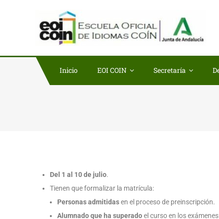
EO
Escu
Inicio
EOI COIN
Secretaría
D
Del 1 al 10 de julio
.
Tienen que formalizar la matrícula:
Personas admitidas
en el proceso de preinscripción.
Alumnado que ha superado
el curso en los exámenes 