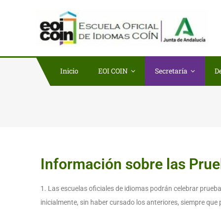
EO
Escu
Inicio
EOI COIN
Secretaría
D
Información sobre las Prueb
1. Las escuelas oficiales de idiomas podrán celebrar pruebas
inicialmente, sin haber cursado los anteriores, siempre que