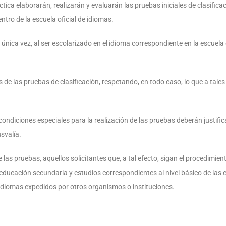
ica elaborarán, realizarán y evaluarán las pruebas iniciales de clasifica
tro de la escuela oficial de idiomas.
nica vez, al ser escolarizado en el idioma correspondiente en la escuela
s de las pruebas de clasificación, respetando, en todo caso, lo que a tale
ndiciones especiales para la realización de las pruebas deberán justifica
svalía.
e las pruebas, aquellos solicitantes que, a tal efecto, sigan el procedimien
 educación secundaria y estudios correspondientes al nivel básico de las
idiomas expedidos por otros organismos o instituciones.