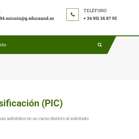
94.eoicoin@g.educaand.es
+ 34 951 26 87 95
cto
sificación (PIC)
nas admitidos en un curso distinto al solicitado