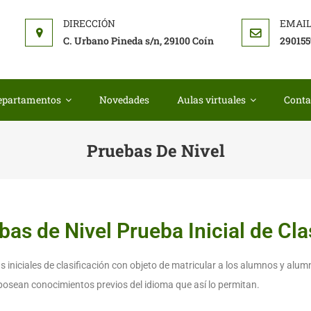
I COIN
ela oficial de idiomas de Coin
C. Urbano Pineda s/n, 29100 Coín
290155
epartamentos
Novedades
Aulas virtuales
Conta
Pruebas De Nivel
as de Nivel Prueba Inicial de Cla
 iniciales de clasificación con objeto de matricular a los alumnos y alum
 posean conocimientos previos del idioma que así lo permitan.